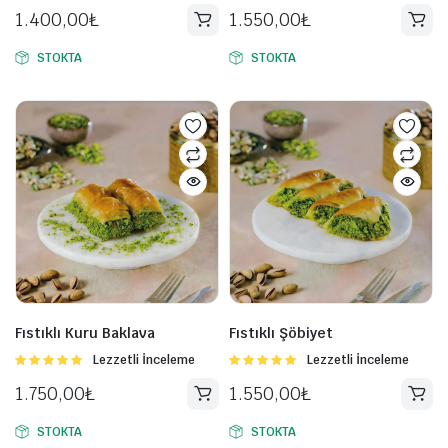
üzerinden
üzerinden
1.400,00
₺
1.550,00
₺
5.00
oy aldı
5.00
oy aldı
STOKTA
STOKTA
Fıstıklı Kuru Baklava
Fıstıklı Şöbiyet
5
Lezzetli İnceleme
5
Lezzetli İnceleme
üzerinden
üzerinden
1.750,00
₺
1.550,00
₺
5.00
oy aldı
5.00
oy aldı
STOKTA
STOKTA