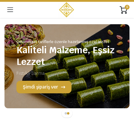
0
Geleneksel tariflerle özenle hazırlanmış özel lezzet
Kaliteli Malzeme, Eşsiz
Lezzet
Fıstıklı Sarma
Şimdi şipariş ver