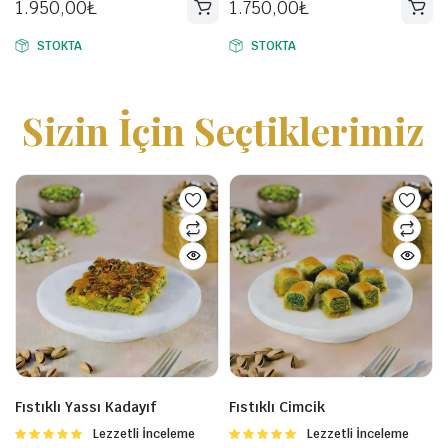
1.950,00
₺
1.750,00
₺
5.00
oy aldı
5.00
oy aldı
STOKTA
STOKTA
Sizin İçin Seçtiklerimiz
Fıstıklı Yassı Kadayıf
Fıstıklı Cimcik
5
Lezzetli İnceleme
5
Lezzetli İnceleme