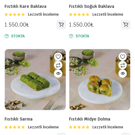
Fıstıklı Kare Baklava
Fıstıklı Soğuk Baklava
5
Lezzetli İnceleme
5
Lezzetli İnceleme
üzerinden
üzerinden
1.550,00
₺
1.550,00
₺
5.00
oy aldı
5.00
oy aldı
STOKTA
STOKTA
Fıstıklı Sarma
Fıstıklı Midye Dolma
5
Lezzetli İnceleme
5
Lezzetli İnceleme
üzerinden
üzerinden