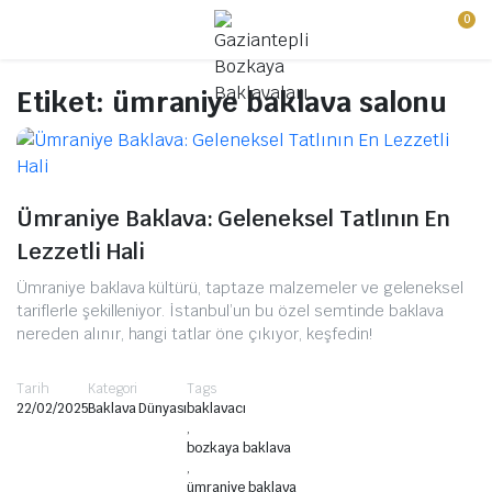
0
Etiket:
ümraniye baklava salonu
Ümraniye Baklava: Geleneksel Tatlının En
Lezzetli Hali
Ümraniye baklava kültürü, taptaze malzemeler ve geleneksel
tariflerle şekilleniyor. İstanbul’un bu özel semtinde baklava
nereden alınır, hangi tatlar öne çıkıyor, keşfedin!
Tarih
Kategori
Tags
22/02/2025
Baklava Dünyası
baklavacı
,
bozkaya baklava
,
ümraniye baklava