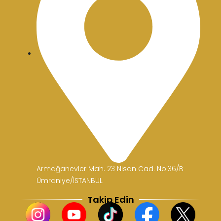
Armağanevler Mah. 23 Nisan Cad. No:36/B
Ümraniye/İSTANBUL
Takip Edin