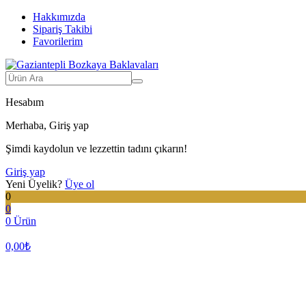
Hakkımızda
Sipariş Takibi
Favorilerim
Hesabım
Merhaba, Giriş yap
Şimdi kaydolun ve lezzettin tadını çıkarın!
Giriş yap
Yeni Üyelik?
Üye ol
0
0
0 Ürün
0,00
₺