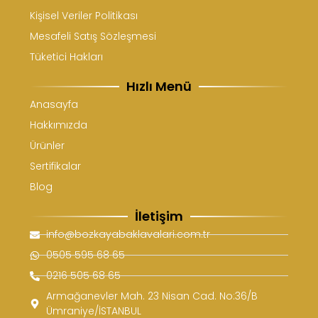
Kişisel Veriler Politikası
Mesafeli Satış Sözleşmesi
Tüketici Hakları
Hızlı Menü
Anasayfa
Hakkımızda
Ürünler
Sertifikalar
Blog
İletişim
info@bozkayabaklavalari.com.tr
0505 595 68 65
0216 505 68 65
Armağanevler Mah. 23 Nisan Cad. No:36/B
Ümraniye/İSTANBUL