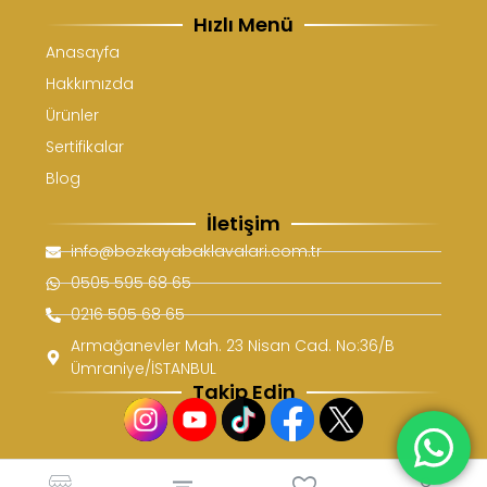
Hızlı Menü
Anasayfa
Hakkımızda
Ürünler
Sertifikalar
Blog
İletişim
info@bozkayabaklavalari.com.tr
0505 595 68 65
0216 505 68 65
Armağanevler Mah. 23 Nisan Cad. No:36/B
Ümraniye/İSTANBUL
Takip Edin