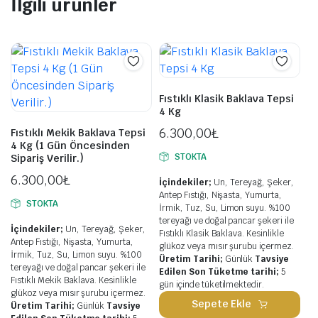
İlgili ürünler
Fıstıklı Klasik Baklava Tepsi
4 Kg
6.300,00
₺
Fıstıklı Mekik Baklava Tepsi
4 Kg (1 Gün Öncesinden
STOKTA
Sipariş Verilir.)
6.300,00
₺
İçindekiler;
Un, Tereyağ, Şeker,
Antep Fıstığı, Nişasta, Yumurta,
STOKTA
İrmik, Tuz, Su, Limon suyu. %100
tereyağı ve doğal pancar şekeri ile
İçindekiler;
Un, Tereyağ, Şeker,
Fıstıklı Klasik Baklava. Kesinlikle
Antep Fıstığı, Nişasta, Yumurta,
glükoz veya mısır şurubu içermez.
İrmik, Tuz, Su, Limon suyu. %100
Üretim Tarihi;
Günlük
Tavsiye
tereyağı ve doğal pancar şekeri ile
Edilen Son Tüketme tarihi;
5
Fıstıklı Mekik Baklava. Kesinlikle
gün içinde tüketilmektedir.
glükoz veya mısır şurubu içermez.
Sepete Ekle
Üretim Tarihi;
Günlük
Tavsiye