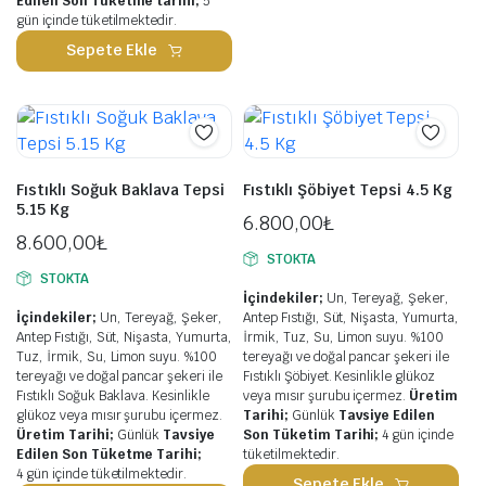
Edilen Son Tüketme tarihi;
5
gün içinde tüketilmektedir.
Sepete Ekle
Fıstıklı Soğuk Baklava Tepsi
Fıstıklı Şöbiyet Tepsi 4.5 Kg
5.15 Kg
6.800,00
₺
8.600,00
₺
STOKTA
STOKTA
İçindekiler;
Un, Tereyağ, Şeker,
İçindekiler;
Un, Tereyağ, Şeker,
Antep Fıstığı, Süt, Nişasta, Yumurta,
Antep Fıstığı, Süt, Nişasta, Yumurta,
İrmik, Tuz, Su, Limon suyu. %100
Tuz, İrmik, Su, Limon suyu. %100
tereyağı ve doğal pancar şekeri ile
tereyağı ve doğal pancar şekeri ile
Fıstıklı Şöbiyet. Kesinlikle glükoz
Fıstıklı Soğuk Baklava. Kesinlikle
veya mısır şurubu içermez.
Üretim
glükoz veya mısır şurubu içermez.
Tarihi;
Günlük
Tavsiye Edilen
Üretim Tarihi;
Günlük
Tavsiye
Son Tüketim Tarihi;
4 gün içinde
Edilen Son Tüketme Tarihi;
tüketilmektedir.
4 gün içinde tüketilmektedir.
Sepete Ekle