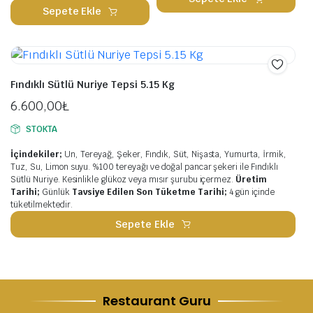
Sepete Ekle
Fındıklı Sütlü Nuriye Tepsi 5.15 Kg
6.600,00
₺
STOKTA
İçindekiler;
Un, Tereyağ, Şeker, Fındık, Süt, Nişasta, Yumurta, İrmik,
Tuz, Su, Limon suyu. %100 tereyağı ve doğal pancar şekeri ile Fındıklı
Sütlü Nuriye. Kesinlikle glükoz veya mısır şurubu içermez.
Üretim
Tarihi;
Günlük
Tavsiye Edilen Son Tüketme Tarihi;
4 gün içinde
tüketilmektedir.
Sepete Ekle
Restaurant Guru