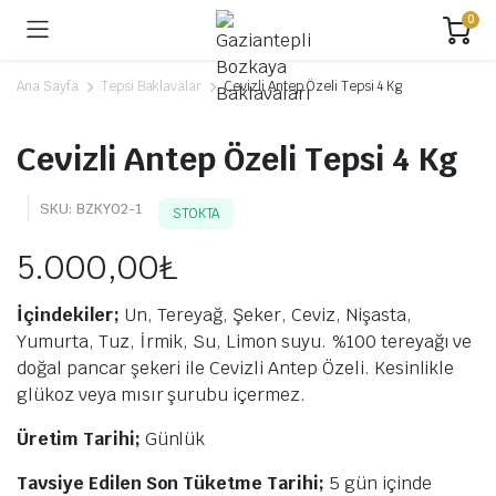
0
Ana Sayfa
Tepsi Baklavalar
Cevizli Antep Özeli Tepsi 4 Kg
Cevizli Antep Özeli Tepsi 4 Kg
SKU:
BZKY02-1
STOKTA
5.000,00
₺
İçindekiler;
Un, Tereyağ, Şeker, Ceviz, Nişasta,
Yumurta, Tuz, İrmik, Su, Limon suyu. %100 tereyağı ve
doğal pancar şekeri ile Cevizli Antep Özeli. Kesinlikle
glükoz veya mısır şurubu içermez.
Üretim Tarihi;
Günlük
Tavsiye Edilen Son Tüketme Tarihi;
5 gün içinde