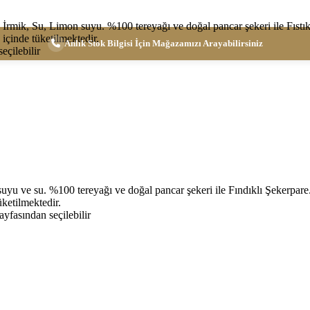
, İrmik, Su, Limon suyu. %100 tereyağı ve doğal pancar şekeri ile Fıstı
 içinde tüketilmektedir.
Anlık Stok Bilgisi İçin Mağazamızı Arayabilirsiniz
eçilebilir
n suyu ve su. %100 tereyağı ve doğal pancar şekeri ile Fındıklı Şekerpar
üketilmektedir.
yfasından seçilebilir