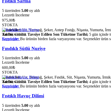
Fıstıklı Sarma
5 üzerinden
5.00
oy aldı
Lezzetli İnceleme
975,00
₺
STOKTA
İçindekiler;
Un, Tereyağ, Şeker, Antep Fıstığı, Nişasta, Yumurta, İrm
Tarihi;
Add to wishlist
Günlük
Tavsiye Edilen Son Tüketme Tarihi;
5 gün içinde t
Seçenekler
Karşılaştır
Bu ürünün birden fazla varyasyonu var. Seçenekler ürün sa
Fındıklı Sütlü Nuriye
5 üzerinden
5.00
oy aldı
Lezzetli İnceleme
600,00
₺
STOKTA
İçindekiler;
Un, Tereyağ, Şeker, Fındık, Süt, Nişasta, Yumurta, İrmik
Tarihi;
Add to wishlist
Günlük
Tavsiye Edilen Son Tüketme Tarihi;
4 gün içinde t
Seçenekler
Karşılaştır
Bu ürünün birden fazla varyasyonu var. Seçenekler ürün sa
Fıstıklı Havuç Dilimi
5 üzerinden
5.00
oy aldı
Lezzetli İnceleme