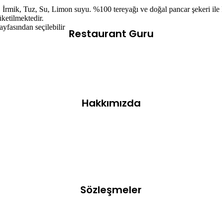
, İrmik, Tuz, Su, Limon suyu. %100 tereyağı ve doğal pancar şekeri ile 
üketilmektedir.
yfasından seçilebilir
Restaurant Guru
Hakkımızda
ıtırlığı ve enfes tadıyla tatlı severlerin vazgeçilmezi olmaya devam edi
yimine dönüşüyor.
Sözleşmeler