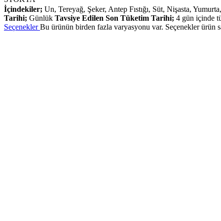
İçindekiler;
Un, Tereyağ, Şeker, Antep Fıstığı, Süt, Nişasta, Yumurta
Tarihi;
Günlük
Tavsiye Edilen Son Tüketim Tarihi;
4 gün içinde t
Seçenekler
Bu ürünün birden fazla varyasyonu var. Seçenekler ürün sa
Gaziantep’in meşhur tatlı kültürünün incisi olan Bozkaya Baklavaları, ç
tereyağı ile buluşarak, ustalarımızın maharetiyle eşsiz bir lezzet dene