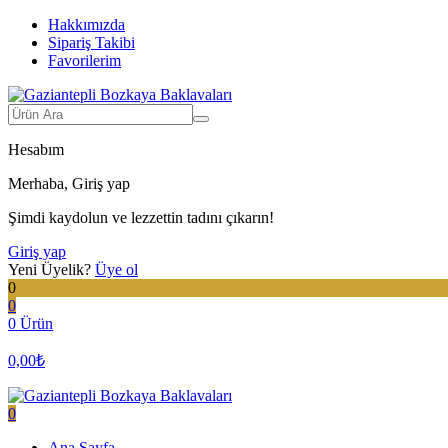
Hakkımızda
Sipariş Takibi
Favorilerim
Hesabım
Merhaba, Giriş yap
Şimdi kaydolun ve lezzettin tadını çıkarın!
Giriş yap
Yeni Üyelik?
Üye ol
0
0
0 Ürün
0,00
₺
0
Ana Sayfa