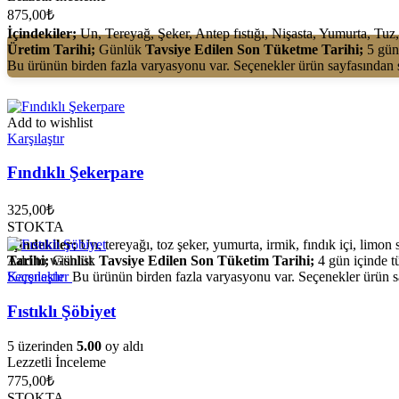
875,00
₺
İçindekiler;
Un, Tereyağ, Şeker, Antep fıstığı, Nişasta, Yumurta, Tuz
Üretim Tarihi;
Günlük
Tavsiye Edilen Son Tüketme Tarihi;
5 gün
Bu ürünün birden fazla varyasyonu var. Seçenekler ürün sayfasından s
Add to wishlist
Karşılaştır
Fındıklı Şekerpare
325,00
₺
STOKTA
İçindekiler;
Un, tereyağı, toz şeker, yumurta, irmik, fındık içi, limo
Tarihi;
Add to wishlist
Günlük
Tavsiye Edilen Son Tüketim Tarihi;
4 gün içinde t
Seçenekler
Karşılaştır
Bu ürünün birden fazla varyasyonu var. Seçenekler ürün sa
Fıstıklı Şöbiyet
5 üzerinden
5.00
oy aldı
Lezzetli İnceleme
775,00
₺
STOKTA