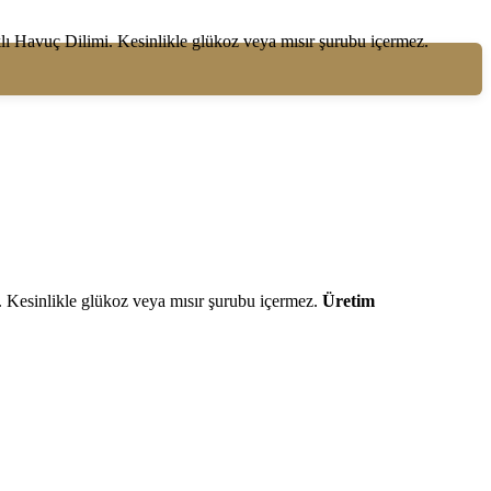
klı Havuç Dilimi. Kesinlikle glükoz veya mısır şurubu içermez.
e. Kesinlikle glükoz veya mısır şurubu içermez.
Üretim