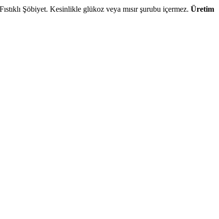
Fıstıklı Şöbiyet. Kesinlikle glükoz veya mısır şurubu içermez.
Üretim
yor. Her katmanı özenle açılan incecik hamurlar, bol fıstık ve saf