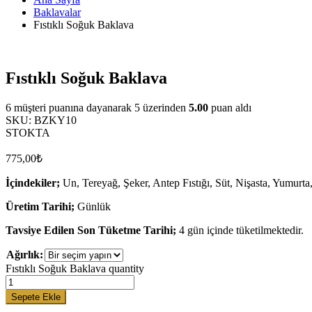
Baklavalar
Fıstıklı Soğuk Baklava
Fıstıklı Soğuk Baklava
6
müşteri puanına dayanarak 5 üzerinden
5.00
puan aldı
SKU:
BZKY10
STOKTA
775,00
₺
İçindekiler;
Un, Tereyağ, Şeker, Antep Fıstığı, Süt, Nişasta, Yumurta
Üretim Tarihi;
Günlük
Tavsiye Edilen Son Tüketme Tarihi;
4 gün içinde tüketilmektedir.
Ağırlık:
Fıstıklı Soğuk Baklava quantity
Sepete Ekle