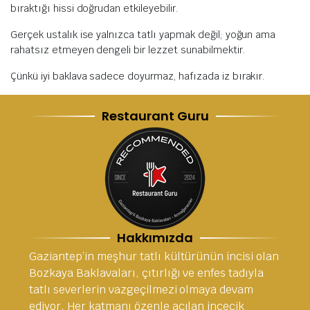
bıraktığı hissi doğrudan etkileyebilir.
Gerçek ustalık ise yalnızca tatlı yapmak değil; yoğun ama
rahatsız etmeyen dengeli bir lezzet sunabilmektir.
Çünkü iyi baklava sadece doyurmaz, hafızada iz bırakır.
Restaurant Guru
Hakkımızda
Gaziantep’in meşhur tatlı kültürünün incisi olan
Bozkaya Baklavaları, çıtırlığı ve enfes tadıyla
tatlı severlerin vazgeçilmezi olmaya devam
ediyor. Her katmanı özenle açılan incecik