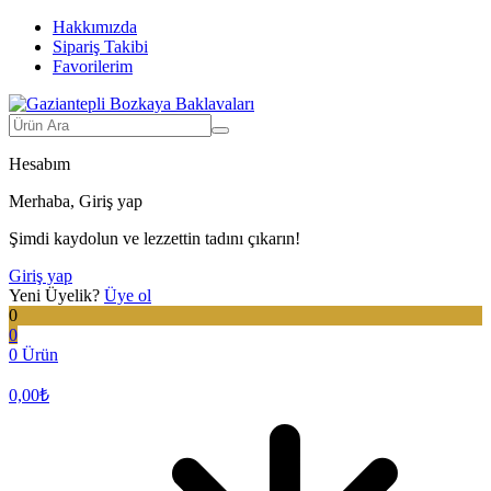
Hakkımızda
Sipariş Takibi
Favorilerim
Hesabım
Merhaba, Giriş yap
Şimdi kaydolun ve lezzettin tadını çıkarın!
Giriş yap
Yeni Üyelik?
Üye ol
0
0
0 Ürün
0,00
₺