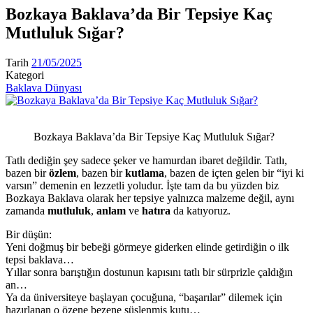
Bozkaya Baklava’da Bir Tepsiye Kaç
Mutluluk Sığar?
Tarih
21/05/2025
Kategori
Baklava Dünyası
Bozkaya Baklava’da Bir Tepsiye Kaç Mutluluk Sığar?
Tatlı dediğin şey sadece şeker ve hamurdan ibaret değildir. Tatlı,
bazen bir
özlem
, bazen bir
kutlama
, bazen de içten gelen bir “iyi ki
varsın” demenin en lezzetli yoludur. İşte tam da bu yüzden biz
Bozkaya Baklava olarak her tepsiye yalnızca malzeme değil, aynı
zamanda
mutluluk
,
anlam
ve
hatıra
da katıyoruz.
Bir düşün:
Yeni doğmuş bir bebeği görmeye giderken elinde getirdiğin o ilk
tepsi baklava…
Yıllar sonra barıştığın dostunun kapısını tatlı bir sürprizle çaldığın
an…
Ya da üniversiteye başlayan çocuğuna, “başarılar” dilemek için
hazırlanan o özene bezene süslenmiş kutu…