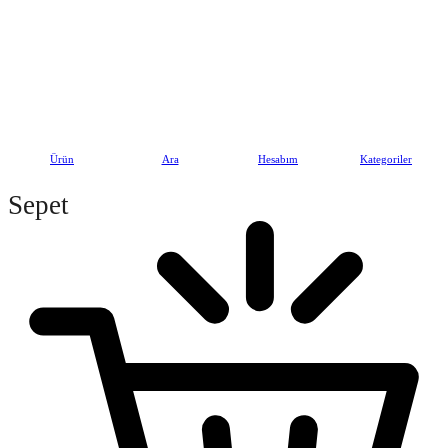
© 2026 | Tüm Hakları Saklıdır. | Gaziantepli Bozkaya Baklavaları
Ürün
Ara
Hesabım
Kategoriler