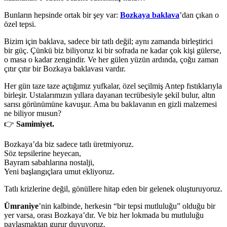
Bunların hepsinde ortak bir şey var:
Bozkaya baklava
’dan çıkan o
özel tepsi.
Bizim için baklava, sadece bir tatlı değil; aynı zamanda birleştirici
bir güç. Çünkü biz biliyoruz ki bir sofrada ne kadar çok kişi gülerse,
o masa o kadar zengindir. Ve her gülen yüzün ardında, çoğu zaman
çıtır çıtır bir Bozkaya baklavası vardır.
Her gün taze taze açtığımız yufkalar, özel seçilmiş Antep fıstıklarıyla
birleşir. Ustalarımızın yıllara dayanan tecrübesiyle şekil bulur, altın
sarısı görünümüne kavuşur. Ama bu baklavanın en gizli malzemesi
ne biliyor musun?
👉
Samimiyet.
Bozkaya’da biz sadece tatlı üretmiyoruz.
Söz tepsilerine heyecan,
Bayram sabahlarına nostalji,
Yeni başlangıçlara umut ekliyoruz.
Tatlı krizlerine değil, gönüllere hitap eden bir gelenek oluşturuyoruz.
Ümraniye
’nin kalbinde, herkesin “bir tepsi mutluluğu” olduğu bir
yer varsa, orası Bozkaya’dır. Ve biz her lokmada bu mutluluğu
paylaşmaktan gurur duyuyoruz.