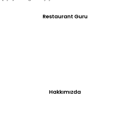
Restaurant Guru
Hakkımızda
Gaziantep’in meşhur tatlı kültürünün incisi olan Bozkaya
Baklavaları, çıtırlığı ve enfes tadıyla tatlı severlerin vazgeçilmezi
olmaya devam ediyor. Her katmanı özenle açılan incecik hamurlar,