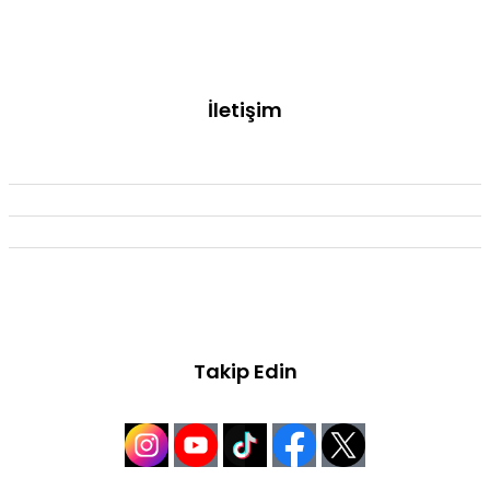
Sertifikalar
Blog
İletişim
info@bozkayabaklavalari.com.tr
0505 595 68 65
0216 505 68 65
Armağanevler Mah. 23 Nisan Cad. No:36/B Ümraniye/
İSTANBUL
Takip Edin