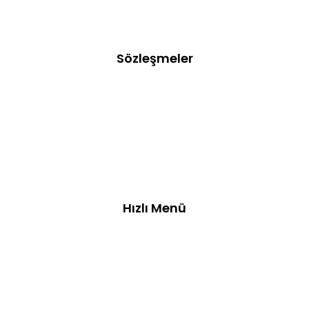
bol fıstık ve saf tereyağı ile buluşarak, ustalarımızın maharetiyle
eşsiz bir lezzet deneyimine dönüşüyor.
Sözleşmeler
Gizlilik ve Güvenlik
Kişisel Veriler Politikası
Mesafeli Satış Sözleşmesi
Tüketici Hakları
Hızlı Menü
Anasayfa
Hakkımızda
Ürünler