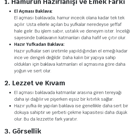
1. Hamurun Hazırlanışı ve Emek Farkı
El Açması Baklava:
El açması baklavada, hamur incecik olana kadar tek tek
açılır. Usta ellerle açılan bu yufkalar neredeyse şeffaf
hale gelir. Bu işlem sabır, ustalık ve deneyim ister. İnceliği
sayesinde baklavanın katmanları daha hafif ve çıtır olur.
Hazır Yufkadan Baklava:
Hazır yufkalar seri üretimle yapıldığından el emeği kadar
ince ve dengeli değildir. Daha kalın bir yapıya sahip
oldukları için baklava katmanları el açmasına göre daha
yoğun ve sert olur.
2. Lezzet ve Kıvam
El açması baklavada katmanlar arasına giren tereyağı
daha iyi dağılır ve pişerken eşsiz bir kıtırlık sağlar.
Hazır yufka ile yapılan baklava ise genellikle daha sert bir
dokuya sahiptir ve şerbeti çekme kapasitesi daha düşük
olur. Bu da lezzette fark yaratır.
3. Görsellik