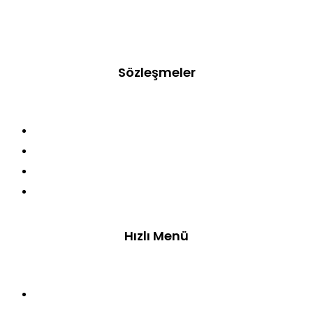
olmaya devam ediyor. Her katmanı özenle açılan incecik hamurlar,
bol fıstık ve saf tereyağı ile buluşarak, ustalarımızın maharetiyle
eşsiz bir lezzet deneyimine dönüşüyor.
Sözleşmeler
Gizlilik ve Güvenlik
Kişisel Veriler Politikası
Mesafeli Satış Sözleşmesi
Tüketici Hakları
Hızlı Menü
Anasayfa