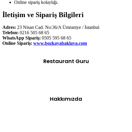
Online sipariş kolaylığı.
İletişim ve Sipariş Bilgileri
Adres:
23 Nisan Cad. No:36/A Ümraniye / İstanbul
Telefon:
0216 505 68 65
WhatsApp Sipariş:
0505 595 68 65
Online Sipariş:
www.bozkayabaklava.com
Restaurant Guru
Hakkımızda
Gaziantep’in meşhur tatlı kültürünün incisi olan Bozkaya
Baklavaları, çıtırlığı ve enfes tadıyla tatlı severlerin vazgeçilmezi