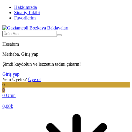
Hakkımızda
Sipariş Takibi
Favorilerim
Hesabım
Merhaba, Giriş yap
Şimdi kaydolun ve lezzettin tadını çıkarın!
Giriş yap
Yeni Üyelik?
Üye ol
0
0
0 Ürün
0,00
₺