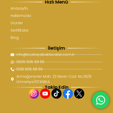
Hızlı Menü
Anasayfa
Hakkımızda
Ürünler
Sertifikalar
Blog
İletişim
info@bozkayabaklavalari.com.tr
0505 595 68 65
0216 505 68 65
Armağanevler Mah. 23 Nisan Cad. No:36/B
Ümraniye/İSTANBUL
Takip Edin