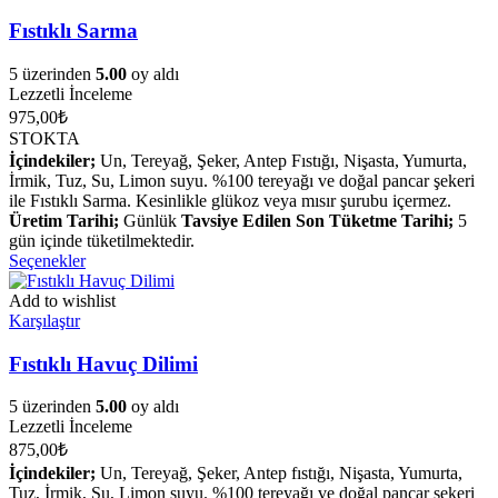
Fıstıklı Sarma
5 üzerinden
5.00
oy aldı
Lezzetli İnceleme
975,00
₺
STOKTA
İçindekiler;
Un, Tereyağ, Şeker, Antep Fıstığı, Nişasta, Yumurta,
İrmik, Tuz, Su, Limon suyu. %100 tereyağı ve doğal pancar şekeri
ile Fıstıklı Sarma. Kesinlikle glükoz veya mısır şurubu içermez.
Üretim Tarihi;
Günlük
Tavsiye Edilen Son Tüketme Tarihi;
5
gün içinde tüketilmektedir.
Seçenekler
Add to wishlist
Karşılaştır
Fıstıklı Havuç Dilimi
5 üzerinden
5.00
oy aldı
Lezzetli İnceleme
875,00
₺
İçindekiler;
Un, Tereyağ, Şeker, Antep fıstığı, Nişasta, Yumurta,
Tuz, İrmik, Su, Limon suyu. %100 tereyağı ve doğal pancar şekeri