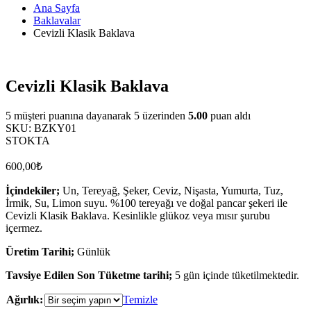
Ana Sayfa
Baklavalar
Cevizli Klasik Baklava
Cevizli Klasik Baklava
5
müşteri puanına dayanarak 5 üzerinden
5.00
puan aldı
SKU:
BZKY01
STOKTA
600,00
₺
İçindekiler;
Un, Tereyağ, Şeker, Ceviz, Nişasta, Yumurta, Tuz,
İrmik, Su, Limon suyu. %100 tereyağı ve doğal pancar şekeri ile
Cevizli Klasik Baklava. Kesinlikle glükoz veya mısır şurubu
içermez.
Üretim Tarihi;
Günlük
Tavsiye Edilen Son Tüketme tarihi;
5 gün içinde tüketilmektedir.
Ağırlık:
Temizle