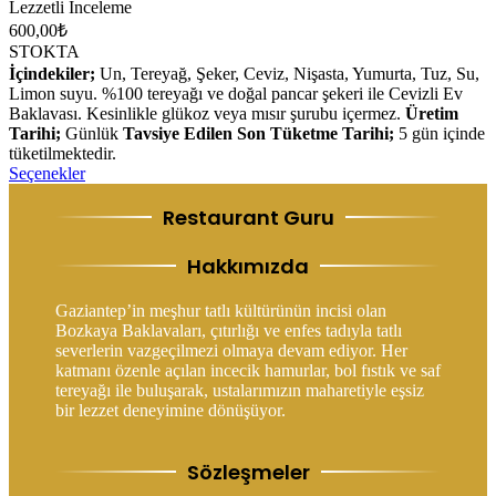
Lezzetli İnceleme
600,00
₺
STOKTA
İçindekiler;
Un, Tereyağ, Şeker, Ceviz, Nişasta, Yumurta, Tuz, Su,
Limon suyu. %100 tereyağı ve doğal pancar şekeri ile Cevizli Ev
Baklavası. Kesinlikle glükoz veya mısır şurubu içermez.
Üretim
Tarihi;
Günlük
Tavsiye Edilen Son Tüketme Tarihi;
5 gün içinde
tüketilmektedir.
Seçenekler
Restaurant Guru
Hakkımızda
Gaziantep’in meşhur tatlı kültürünün incisi olan
Bozkaya Baklavaları, çıtırlığı ve enfes tadıyla tatlı
severlerin vazgeçilmezi olmaya devam ediyor. Her
katmanı özenle açılan incecik hamurlar, bol fıstık ve saf
tereyağı ile buluşarak, ustalarımızın maharetiyle eşsiz
bir lezzet deneyimine dönüşüyor.
Sözleşmeler