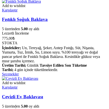
Add to wishlist
Karşılaştır
Fıstıklı Soğuk Baklava
5 üzerinden
5.00
oy aldı
Lezzetli İnceleme
775,00
₺
STOKTA
İçindekiler;
Un, Tereyağ, Şeker, Antep Fıstığı, Süt, Nişasta,
Yumurta, Tuz, İrmik, Su, Limon suyu. %100 tereyağı ve doğal
pancar şekeri ile Fıstıklı Soğuk Baklava. Kesinlikle glükoz veya
mısır şurubu içermez.
Üretim Tarihi;
Günlük
Tavsiye Edilen Son Tüketme
Tarihi;
4 gün içinde tüketilmektedir.
Seçenekler
Add to wishlist
Karşılaştır
Cevizli Ev Baklavası
5 üzerinden
5.00
oy aldı