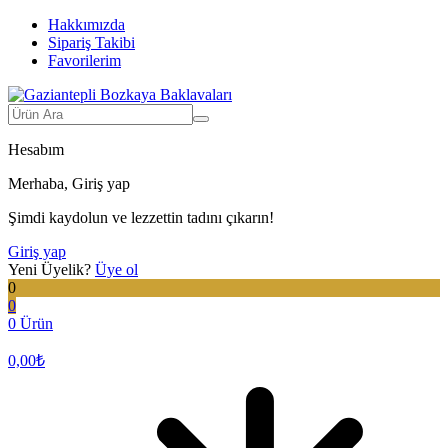
Hakkımızda
Sipariş Takibi
Favorilerim
Hesabım
Merhaba, Giriş yap
Şimdi kaydolun ve lezzettin tadını çıkarın!
Giriş yap
Yeni Üyelik?
Üye ol
0
0
0 Ürün
0,00
₺