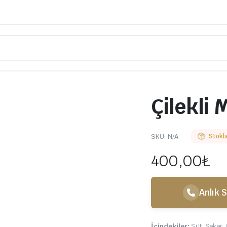
Çilekli
SKU:
N/A
Stokla
400,00
₺
Anlık S
İçindekiler;
Süt, Şeker,