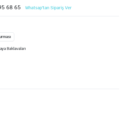
95 68 65
Whatsap'tan Sipariş Ver
durması
aya Baklavaları