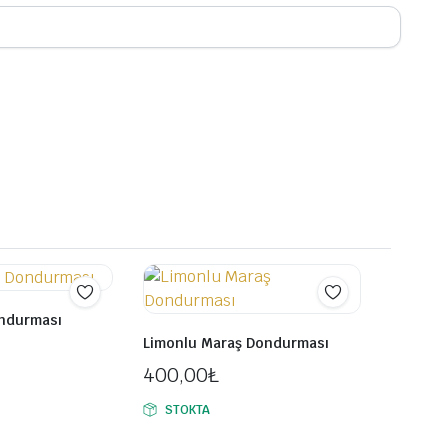
ndurması
Limonlu Maraş Dondurması
400,00
₺
STOKTA