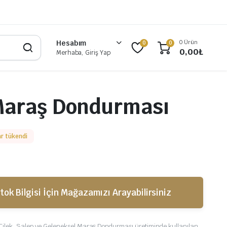
0 Ürün
Hesabım
0
0
0,00
₺
Merhaba, Giriş Yap
 Maraş Dondurması
r tükendi
tok Bilgisi İçin Mağazamızı Arayabilirsiniz
 Çilek, Salep ve Geleneksel Maraş Dondurması üretiminde kullanılan