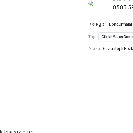
0505 5
Kategori:
Dondurmalar
Tag:
Çilekli Maraş Don
Marka:
Gaziantepli Bozk
 kişi siz olun