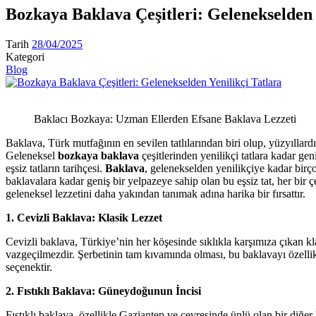
Bozkaya Baklava Çeşitleri: Gelenekselden 
Tarih
28/04/2025
Kategori
Blog
Baklacı Bozkaya: Uzman Ellerden Efsane Baklava Lezzeti
Baklava, Türk mutfağının en sevilen tatlılarından biri olup, yüzyıllardı
Geleneksel
bozkaya baklava
çeşitlerinden yenilikçi tatlara kadar ge
eşsiz tatların tarihçesi.
Baklava
, gelenekselden yenilikçiye kadar birço
baklavalara kadar geniş bir yelpazeye sahip olan bu eşsiz tat, her bir 
geleneksel lezzetini daha yakından tanımak adına harika bir fırsattır.
1. Cevizli Baklava: Klasik Lezzet
Cevizli baklava, Türkiye’nin her köşesinde sıklıkla karşımıza çıkan kla
vazgeçilmezdir. Şerbetinin tam kıvamında olması, bu baklavayı özellikl
seçenektir.
2. Fıstıklı Baklava: Güneydoğunun İncisi
Fıstıklı baklava, özellikle Gaziantep ve çevresinde ünlü olan bir diğer b