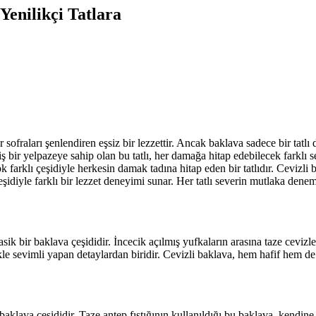
Yenilikçi Tatlara
r sofraları şenlendiren eşsiz bir lezzettir. Ancak baklava sadece bir tatlı
niş bir yelpazeye sahip olan bu tatlı, her damağa hitap edebilecek farklı 
k farklı çeşidiyle herkesin damak tadına hitap eden bir tatlıdır. Cevizli
çeşidiyle farklı bir lezzet deneyimi sunar. Her tatlı severin mutlaka de
sik bir baklava çeşididir. İncecik açılmış yufkaların arasına taze cevizle
e sevimli yapan detaylardan biridir. Cevizli baklava, hem hafif hem de d
aklava çeşididir. Taze antep fıstığının kullanıldığı bu baklava, kendine ha