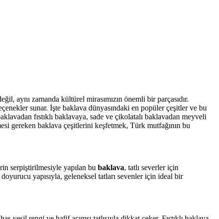
 değil, aynı zamanda kültürel mirasımızın önemli bir parçasıdır.
seçenekler sunar. İşte baklava dünyasındaki en popüler çeşitler ve bu
 baklavadan fıstıklı baklavaya, sade ve çikolatalı baklavadan meyveli
nemesi gereken baklava çeşitlerini keşfetmek, Türk mutfağının bu
rin serpiştirilmesiyle yapılan bu
baklava
, tatlı severler için
oyurucu yapısıyla, geleneksel tatları sevenler için ideal bir
s yeşil rengi ve hafif acımsı tatlısıyla dikkat çeker. Fıstıklı baklava,