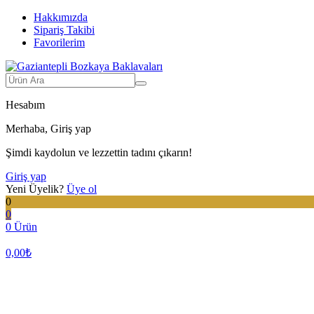
Hakkımızda
Sipariş Takibi
Favorilerim
Hesabım
Merhaba, Giriş yap
Şimdi kaydolun ve lezzettin tadını çıkarın!
Giriş yap
Yeni Üyelik?
Üye ol
0
0
0 Ürün
0,00
₺