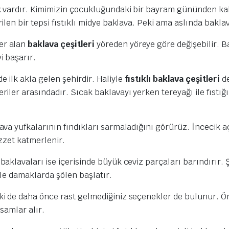
k vardır. Kimimizin çocukluğundaki bir bayram gününden kal
ilen bir tepsi fıstıklı midye baklava. Peki ama aslında bakla
er alan
baklava çeşitleri
yöreden yöreye göre değişebilir. Ba
i başarır.
 ilk akla gelen şehirdir. Haliyle
fıstıklı baklava çeşitleri
d
riler arasındadır. Sıcak baklavayı yerken tereyağı ile fıstı
va yufkalarının fındıkları sarmaladığını görürüz. İncecik aç
zzet katmerlenir.
baklavaları ise içerisinde büyük ceviz parçaları barındırır.
 ile damaklarda şölen başlatır.
ki de daha önce rast gelmediğiniz seçenekler de bulunur. Ö
samlar alır.