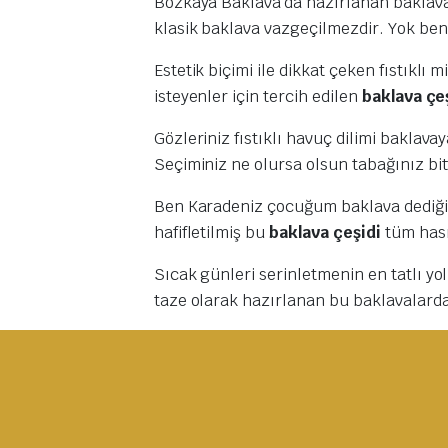
Bozkaya Baklava’da hazırlanan baklavalar
klasik baklava vazgeçilmezdir. Yok ben 
Estetik biçimi ile dikkat çeken fıstıklı
isteyenler için tercih edilen
baklava çe
Gözleriniz fıstıklı havuç dilimi baklava
Seçiminiz ne olursa olsun tabağınız bi
Ben Karadeniz çocuğum baklava dediğin fı
hafifletilmiş bu
baklava çeşidi
tüm hasr
Sıcak günleri serinletmenin en tatlı yol
taze olarak hazırlanan bu baklavalard