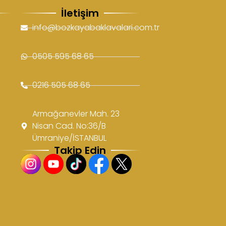
İletişim
info@bozkayabaklavalari.com.tr
0505 595 68 65
0216 505 68 65
Armağanevler Mah. 23
Nisan Cad. No:36/B
Ümraniye/İSTANBUL
Takip Edin