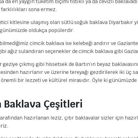
a da en yaygın tüketim biçimi fıstıklı ya da cevizli baklava
farklılıkları sona ermez.
tici kitlesine ulaşmış olan sütlü soğuk baklava Diyarbakır yö
günümüzde oldukça popülerdir.
lmediğimiz cimcik baklava ise kelebeği andırır ve Gaziantep
gibi ağız sulandıran seçenekler de cimcik baklava gibi Gazi
 geziye çıkmış gibi hissetsek de Bartın’ın beyaz baklavasını
esinden hazırlanır ve üzerine tereyağı gezdirilerek iki üç saa
emli bir lezzeti ve kültürel mirasıdır. Öyle ki günümüzde co
 Baklava Çeşitleri
tarafından hazırlanan leziz, çıtır baklavalar sizler için haz
riz.