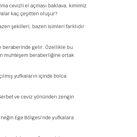
ma cevizli el açması baklava, kimimiz
valar kaç çeşitten oluşur?
zen şekilleri, bazen isimleri farklıdır
e beraberinde gelir. Özellikle bu
ğın muhteşem beraberliğine ortak
ılmış yufkaların içinde bolca
 Şerbet ve ceviz yönünden zengin
rneğin Ege Bölgesi’nde yufkalara