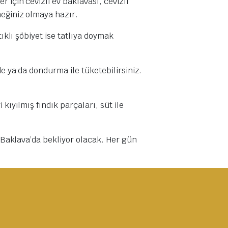
 için cevizli ev baklavası, cevizli
neğiniz olmaya hazır.
ıklı şöbiyet ise tatlıya doymak
de ya da dondurma ile tüketebilirsiniz.
kıyılmış fındık parçaları, süt ile
a Baklava’da bekliyor olacak. Her gün