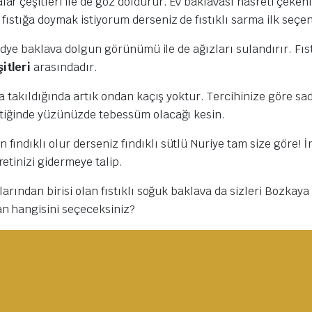
 çeşitleri ile de göz doldurur. Ev baklavası hasreti çekenler
fıstığa doymak istiyorum derseniz de fıstıklı sarma ilk seçe
 midye baklava dolgun görünümü ile de ağızları sulandırır. Fıst
şitleri
arasındadır.
ya takıldığında artık ondan kaçış yoktur. Tercihinize göre sa
ttiğinde yüzünüzde tebessüm olacağı kesin.
ndıklı olur derseniz fındıklı sütlü Nuriye tam size göre! İri 
etinizi gidermeye talip.
larından birisi olan fıstıklı soğuk baklava da sizleri Bozkay
an hangisini seçeceksiniz?