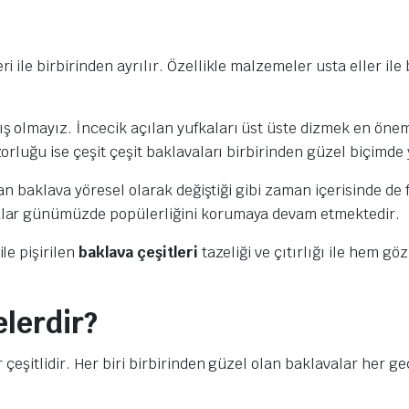
i ile birbirinden ayrılır. Özellikle malzemeler usta eller ile
 olmayız. İncecik açılan yufkaları üst üste dizmek en önem
orluğu ise çeşit çeşit baklavaları birbirinden güzel biçimde
lan baklava yöresel olarak değiştiği gibi zaman içerisinde de 
alar günümüzde popülerliğini korumaya devam etmektedir.
le pişirilen
baklava çeşitleri
tazeliği ve çıtırlığı ile hem 
elerdir?
r çeşitlidir. Her biri birbirinden güzel olan baklavalar her g