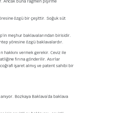
dır. Ancak buna rağmen pişirme
resine özgü bir çeşittir. Soğuk süt
’in meşhur baklavalarından birisidir.
antep yöresine özgü baklavalardır.
n hakkını vermek gerekir. Ceviz ile
tliğine fırına gönderilir. Asırlar
ğrafi işaret almış ve patent sahibi bir
ırlanıyor. Bozkaya Baklava’da baklava