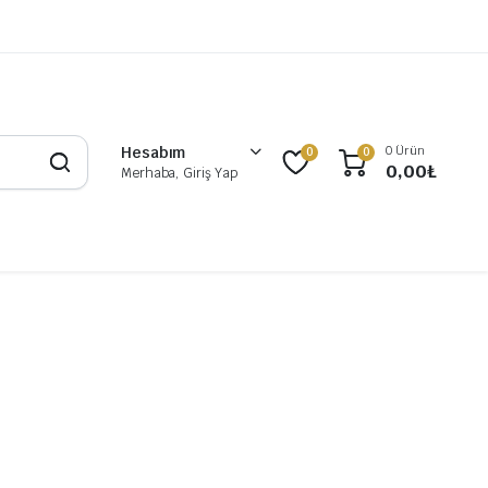
0 Ürün
Hesabım
0
0
0,00
₺
Merhaba, Giriş Yap