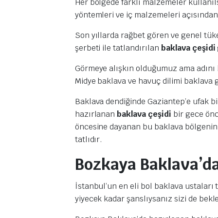
Her bölgede farklı malzemeler kullanıls
yöntemleri ve iç malzemeleri açısından 
Son yıllarda rağbet gören ve genel tüke
şerbeti ile tatlandırılan
baklava çeşidi
Görmeye alışkın olduğumuz ama adını bi
Midye baklava ve havuç dilimi baklava 
Baklava dendiğinde Gaziantep’e ufak bir
hazırlanan
baklava çeşidi
bir gece önc
öncesine dayanan bu baklava bölgenin ön
tatlıdır.
Bozkaya Baklava’da
İstanbul’un en eli bol baklava ustaları 
yiyecek kadar şanslıysanız sizi de bekle