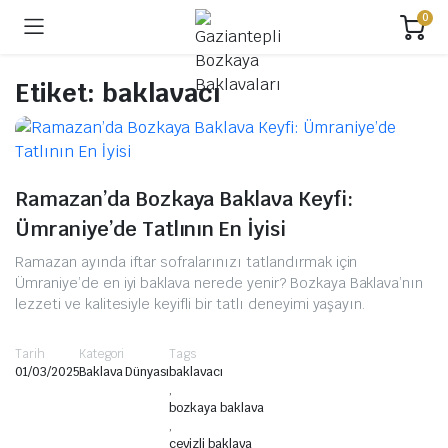
0
Etiket:
baklavacı
Ramazan’da Bozkaya Baklava Keyfi:
Ümraniye’de Tatlının En İyisi
Ramazan ayında iftar sofralarınızı tatlandırmak için
Ümraniye’de en iyi baklava nerede yenir? Bozkaya Baklava’nın
lezzeti ve kalitesiyle keyifli bir tatlı deneyimi yaşayın.
Tarih
Kategori
Tags
01/03/2025
Baklava Dünyası
baklavacı
,
bozkaya baklava
,
cevizli baklava