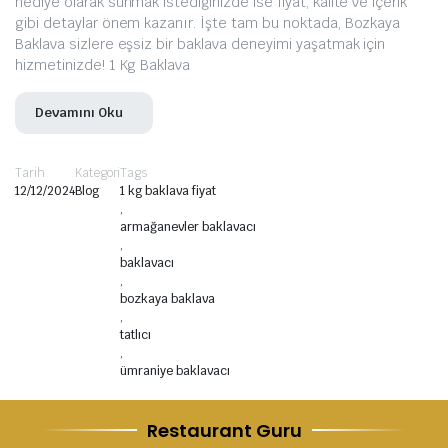
hediye olarak sunmak istediğinizde ise fiyat, kalite ve içerik
gibi detaylar önem kazanır. İşte tam bu noktada, Bozkaya
Baklava sizlere eşsiz bir baklava deneyimi yaşatmak için
hizmetinizde! 1 Kg Baklava
Devamını Oku
Tarih
Kategori
Tags
12/12/2024
Blog
1 kg baklava fiyat
,
armağanevler baklavacı
,
baklavacı
,
bozkaya baklava
,
tatlıcı
,
ümraniye baklavacı
Restaurant Guru