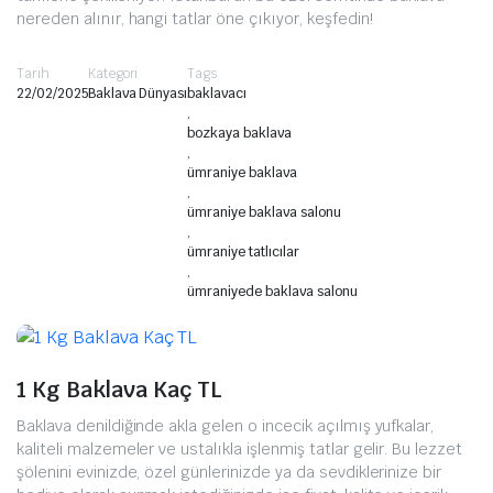
nereden alınır, hangi tatlar öne çıkıyor, keşfedin!
Tarih
Kategori
Tags
22/02/2025
Baklava Dünyası
baklavacı
,
bozkaya baklava
,
ümraniye baklava
,
ümraniye baklava salonu
,
ümraniye tatlıcılar
,
ümraniyede baklava salonu
1 Kg Baklava Kaç TL
Baklava denildiğinde akla gelen o incecik açılmış yufkalar,
kaliteli malzemeler ve ustalıkla işlenmiş tatlar gelir. Bu lezzet
şölenini evinizde, özel günlerinizde ya da sevdiklerinize bir