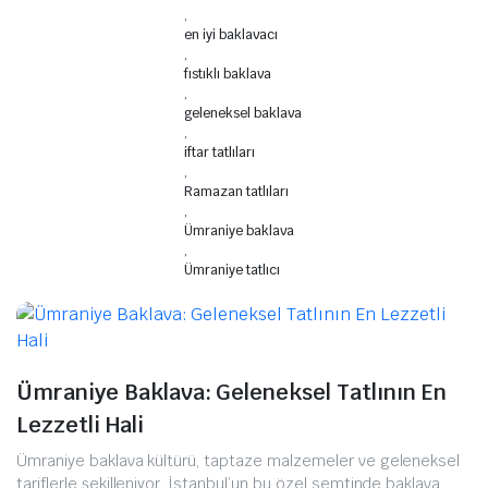
,
en iyi baklavacı
,
fıstıklı baklava
,
geleneksel baklava
,
iftar tatlıları
,
Ramazan tatlıları
,
Ümraniye baklava
,
Ümraniye tatlıcı
Ümraniye Baklava: Geleneksel Tatlının En
Lezzetli Hali
Ümraniye baklava kültürü, taptaze malzemeler ve geleneksel
tariflerle şekilleniyor. İstanbul’un bu özel semtinde baklava