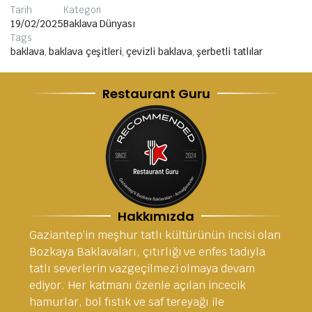
Tarih
Kategori
19/02/2025
Baklava Dünyası
Tags
baklava
,
baklava çeşitleri
,
çevizli baklava
,
şerbetli tatlılar
Restaurant Guru
Hakkımızda
Gaziantep’in meşhur tatlı kültürünün incisi olan
Bozkaya Baklavaları, çıtırlığı ve enfes tadıyla
tatlı severlerin vazgeçilmezi olmaya devam
ediyor. Her katmanı özenle açılan incecik
hamurlar, bol fıstık ve saf tereyağı ile