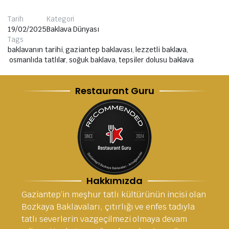
Tarih
Kategori
19/02/2025
Baklava Dünyası
Tags
baklavanın tarihi
,
gaziantep baklavası
,
lezzetli baklava
,
osmanlıda tatlılar
,
soğuk baklava
,
tepsiler dolusu baklava
Restaurant Guru
Hakkımızda
Gaziantep’in meşhur tatlı kültürünün incisi olan
Bozkaya Baklavaları, çıtırlığı ve enfes tadıyla
tatlı severlerin vazgeçilmezi olmaya devam