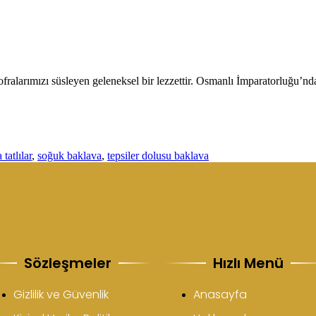
 sofralarımızı süsleyen geleneksel bir lezzettir. Osmanlı İmparatorluğu’
tatlılar
,
soğuk baklava
,
tepsiler dolusu baklava
Sözleşmeler
Hızlı Menü
Gizlilik ve Güvenlik
Anasayfa