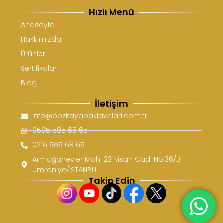
Hızlı Menü
Anasayfa
Hakkımızda
Ürünler
Sertifikalar
Blog
İletişim
info@bozkayabaklavalari.com.tr
0505 595 68 65
0216 505 68 65
Armağanevler Mah. 23 Nisan Cad. No:36/B
Ümraniye/İSTANBUL
Takip Edin