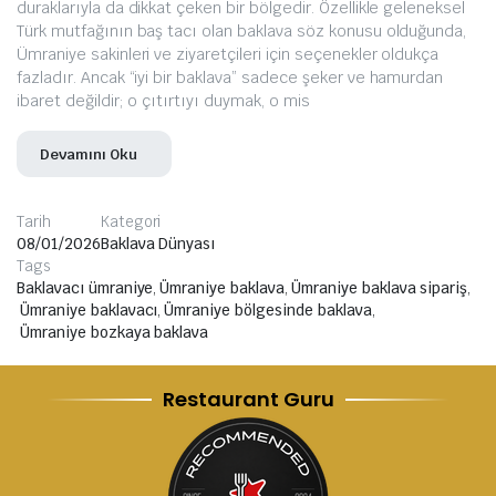
duraklarıyla da dikkat çeken bir bölgedir. Özellikle geleneksel
Türk mutfağının baş tacı olan baklava söz konusu olduğunda,
Ümraniye sakinleri ve ziyaretçileri için seçenekler oldukça
fazladır. Ancak “iyi bir baklava” sadece şeker ve hamurdan
ibaret değildir; o çıtırtıyı duymak, o mis
Devamını Oku
Tarih
Kategori
08/01/2026
Baklava Dünyası
Tags
Baklavacı ümraniye
,
Ümraniye baklava
,
Ümraniye baklava sipariş
,
Ümraniye baklavacı
,
Ümraniye bölgesinde baklava
,
Ümraniye bozkaya baklava
Restaurant Guru