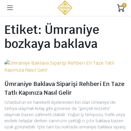
0
Etiket:
Ümraniye
bozkaya baklava
Ümraniye Baklava Siparişi Rehberi En Taze
Tatlı Kapınıza Nasıl Gelir
İstanbul’un en hareketli ilçelerinden biri olan Ümraniye’de,
tatlıya ulaşmak kolay gibi görünse de “gerçek lezzete”
ulaşmak bazen zahmetli olabilir. Yoğun iş temposu, trafik veya
evdeki telaşlar derken canınızın çektiği o çıtır baklava bazen
uzak görünebilir. İşte tam bu noktada ümraniye baklava sipariş