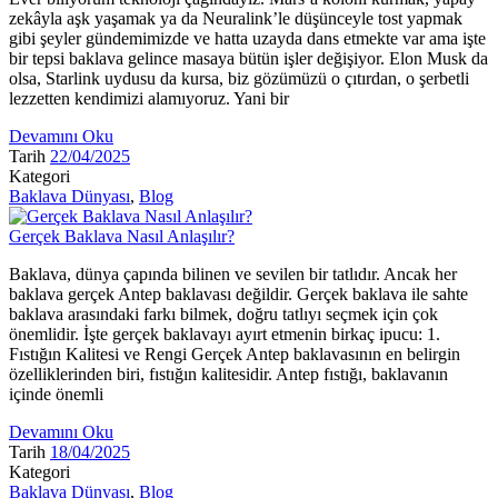
zekâyla aşk yaşamak ya da Neuralink’le düşünceyle tost yapmak
gibi şeyler gündemimizde ve hatta uzayda dans etmekte var ama işte
bir tepsi baklava gelince masaya bütün işler değişiyor. Elon Musk da
olsa, Starlink uydusu da kursa, biz gözümüzü o çıtırdan, o şerbetli
lezzetten kendimizi alamıyoruz. Yani bir
Devamını Oku
Tarih
22/04/2025
Kategori
Baklava Dünyası
,
Blog
Gerçek Baklava Nasıl Anlaşılır?
Baklava, dünya çapında bilinen ve sevilen bir tatlıdır. Ancak her
baklava gerçek Antep baklavası değildir. Gerçek baklava ile sahte
baklava arasındaki farkı bilmek, doğru tatlıyı seçmek için çok
önemlidir. İşte gerçek baklavayı ayırt etmenin birkaç ipucu: 1.
Fıstığın Kalitesi ve Rengi Gerçek Antep baklavasının en belirgin
özelliklerinden biri, fıstığın kalitesidir. Antep fıstığı, baklavanın
içinde önemli
Devamını Oku
Tarih
18/04/2025
Kategori
Baklava Dünyası
,
Blog