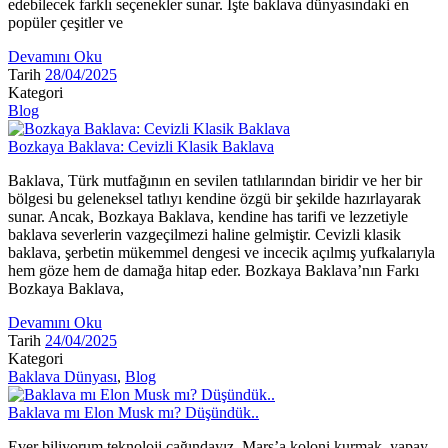
edebilecek farklı seçenekler sunar. İşte baklava dünyasındaki en
popüler çeşitler ve
Devamını Oku
Tarih
28/04/2025
Kategori
Blog
Bozkaya Baklava: Cevizli Klasik Baklava
Baklava, Türk mutfağının en sevilen tatlılarından biridir ve her bir
bölgesi bu geleneksel tatlıyı kendine özgü bir şekilde hazırlayarak
sunar. Ancak, Bozkaya Baklava, kendine has tarifi ve lezzetiyle
baklava severlerin vazgeçilmezi haline gelmiştir. Cevizli klasik
baklava, şerbetin mükemmel dengesi ve incecik açılmış yufkalarıyla
hem göze hem de damağa hitap eder. Bozkaya Baklava’nın Farkı
Bozkaya Baklava,
Devamını Oku
Tarih
24/04/2025
Kategori
Baklava Dünyası
,
Blog
Baklava mı Elon Musk mı? Düşündük..
Ever biliyorum teknoloji çağındayız. Mars’a koloni kurmak, yapay