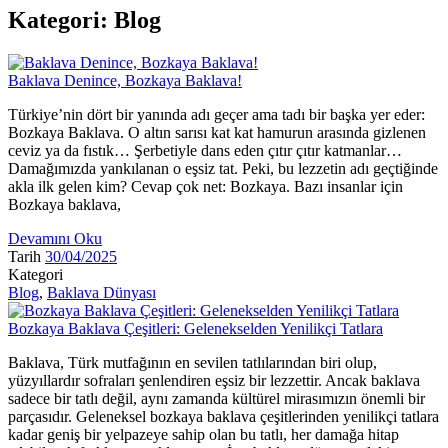
Kategori:
Blog
Baklava Denince, Bozkaya Baklava!
Türkiye’nin dört bir yanında adı geçer ama tadı bir başka yer eder:
Bozkaya Baklava. O altın sarısı kat kat hamurun arasında gizlenen
ceviz ya da fıstık… Şerbetiyle dans eden çıtır çıtır katmanlar…
Damağımızda yankılanan o eşsiz tat. Peki, bu lezzetin adı geçtiğinde
akla ilk gelen kim? Cevap çok net: Bozkaya. Bazı insanlar için
Bozkaya baklava,
Devamını Oku
Tarih
30/04/2025
Kategori
Blog
,
Baklava Dünyası
Bozkaya Baklava Çeşitleri: Gelenekselden Yenilikçi Tatlara
Baklava, Türk mutfağının en sevilen tatlılarından biri olup,
yüzyıllardır sofraları şenlendiren eşsiz bir lezzettir. Ancak baklava
sadece bir tatlı değil, aynı zamanda kültürel mirasımızın önemli bir
parçasıdır. Geleneksel bozkaya baklava çeşitlerinden yenilikçi tatlara
kadar geniş bir yelpazeye sahip olan bu tatlı, her damağa hitap