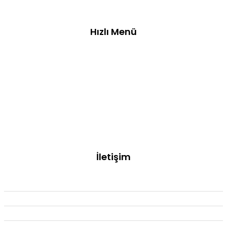
Hızlı Menü
Anasayfa
Hakkımızda
Ürünler
Sertifikalar
Blog
İletişim
info@bozkayabaklavalari.com.tr
0505 595 68 65
0216 505 68 65