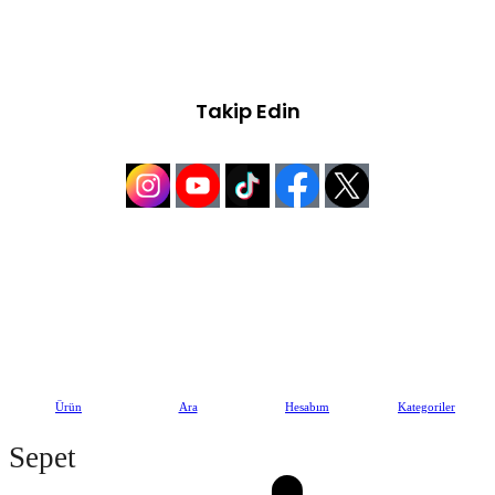
Armağanevler Mah. 23 Nisan Cad. No:36/B Ümraniye/
İSTANBUL
Takip Edin
© 2026 | Tüm Hakları Saklıdır. | Gaziantepli Bozkaya Baklavaları
Ürün
Ara
Hesabım
Kategoriler