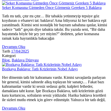
Şeker Komasına Girmeden Önce Görmeniz Gereken 5 Baklava
Tatlı mı tatlı, çıtır mı çıtır… Bir tabakla yetinmeyip tepsiye göz
koyduran o efsanevi tat: baklava! Ama biliyoruz ki her baklava eşit
yaratılmadı. Kimisi seni nostaljik bir bayram sabahına ışınlar, kimisi
sadece “tatlı” geçsin diye tabakta takılır. Bu yazıda seni, “Bir daha
hayatımda böyle bir şey yer miyim?” dedirten, şeker komasına
ramak kala hayranlıkla bakacağın
Devamını Oku
Tarih
17/04/2025
Kategori
Blog
,
Baklava Dünyası
Bozkaya Baklava: Tatlı Krizlerinin Nobel Adayı
Her dönemin tatlı bir kahramanı vardır. Kimisi savaşlarda parlayan
bir general, kimisi sahnede alkış toplayan bir sanatçı… Fakat bazı
kahramanlar vardır ki sessiz sedasız gelir, kalpleri fetheder,
damaklara taht kurar. İşte Bozkaya Baklava, tatlı krizlerinin gözü
kara kurtarıcısı, sofraların sessiz yıldızıdır. Harika baklava lezettleri
ile sizleri mutlu etmek için görev edinmiştir. Yalnızca bir tatlı değil,
Devamını Oku