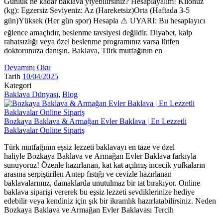
Günlük ne kadar baklava yiyebilirsiniz? Hesaplayalım! Kilonuz
(kg): Egzersiz Seviyeniz: Az (Hareketsiz)Orta (Haftada 3-5
gün)Yüksek (Her gün spor) Hesapla ⚠️ UYARI: Bu hesaplayıcı
eğlence amaçlıdır, beslenme tavsiyesi değildir. Diyabet, kalp
rahatsızlığı veya özel beslenme programınız varsa lütfen
doktorunuza danışın. Baklava, Türk mutfağının en
Devamını Oku
Tarih
10/04/2025
Kategori
Baklava Dünyası
,
Blog
Bozkaya Baklava & Armağan Evler Baklava | En Lezzetli
Baklavalar Online Sipariş
Türk mutfağının eşsiz lezzeti baklavayı en taze ve özel
haliyle Bozkaya Baklava ve Armağan Evler Baklava farkıyla
sunuyoruz! Özenle hazırlanan, kat kat açılmış incecik yufkaların
arasına serpiştirilen Antep fıstığı ve cevizle hazırlanan
baklavalarımız, damaklarda unutulmaz bir tat bırakıyor. Online
baklava siparişi vererek bu eşsiz lezzeti sevdiklerinize hediye
edebilir veya kendiniz için şık bir ikramlık hazırlatabilirsiniz. Neden
Bozkaya Baklava ve Armağan Evler Baklavası Tercih