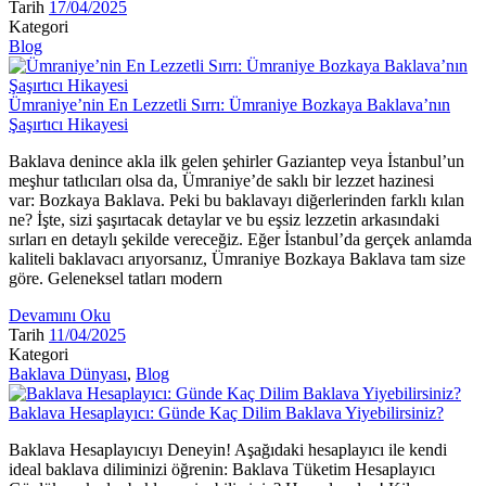
Tarih
17/04/2025
Kategori
Blog
Ümraniye’nin En Lezzetli Sırrı: Ümraniye Bozkaya Baklava’nın
Şaşırtıcı Hikayesi
Baklava denince akla ilk gelen şehirler Gaziantep veya İstanbul’un
meşhur tatlıcıları olsa da, Ümraniye’de saklı bir lezzet hazinesi
var: Bozkaya Baklava. Peki bu baklavayı diğerlerinden farklı kılan
ne? İşte, sizi şaşırtacak detaylar ve bu eşsiz lezzetin arkasındaki
sırları en detaylı şekilde vereceğiz. Eğer İstanbul’da gerçek anlamda
kaliteli baklavacı arıyorsanız, Ümraniye Bozkaya Baklava tam size
göre. Geleneksel tatları modern
Devamını Oku
Tarih
11/04/2025
Kategori
Baklava Dünyası
,
Blog
Baklava Hesaplayıcı: Günde Kaç Dilim Baklava Yiyebilirsiniz?
Baklava Hesaplayıcıyı Deneyin! Aşağıdaki hesaplayıcı ile kendi
ideal baklava diliminizi öğrenin: Baklava Tüketim Hesaplayıcı