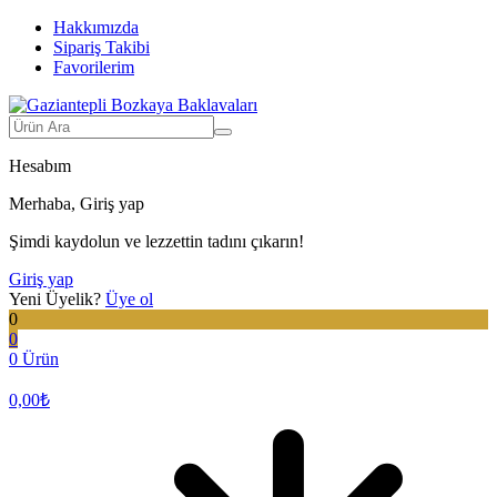
Hakkımızda
Sipariş Takibi
Favorilerim
Hesabım
Merhaba, Giriş yap
Şimdi kaydolun ve lezzettin tadını çıkarın!
Giriş yap
Yeni Üyelik?
Üye ol
0
0
0 Ürün
0,00
₺