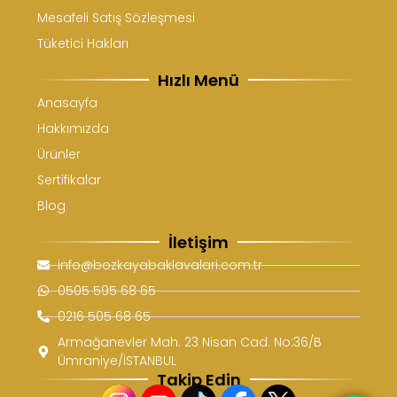
Mesafeli Satış Sözleşmesi
Tüketici Hakları
Hızlı Menü
Anasayfa
Hakkımızda
Ürünler
Sertifikalar
Blog
İletişim
info@bozkayabaklavalari.com.tr
0505 595 68 65
0216 505 68 65
Armağanevler Mah. 23 Nisan Cad. No:36/B
Ümraniye/İSTANBUL
Takip Edin