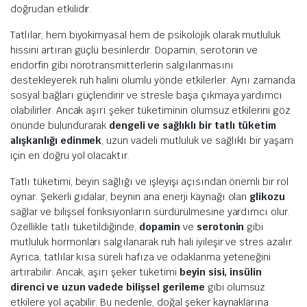
doğrudan etkilidir.
Tatlılar, hem biyokimyasal hem de psikolojik olarak mutluluk
hissini artıran güçlü besinlerdir. Dopamin, serotonin ve
endorfin gibi nörotransmitterlerin salgılanmasını
destekleyerek ruh halini olumlu yönde etkilerler. Aynı zamanda
sosyal bağları güçlendirir ve stresle başa çıkmaya yardımcı
olabilirler. Ancak aşırı şeker tüketiminin olumsuz etkilerini göz
önünde bulundurarak
dengeli ve sağlıklı bir tatlı tüketim
alışkanlığı edinmek
, uzun vadeli mutluluk ve sağlıklı bir yaşam
için en doğru yol olacaktır.
Tatlı tüketimi, beyin sağlığı ve işleyişi açısından önemli bir rol
oynar. Şekerli gıdalar, beynin ana enerji kaynağı olan
glikozu
sağlar ve bilişsel fonksiyonların sürdürülmesine yardımcı olur.
Özellikle tatlı tüketildiğinde,
dopamin
ve
serotonin
gibi
mutluluk hormonları salgılanarak ruh hali iyileşir ve stres azalır.
Ayrıca, tatlılar kısa süreli hafıza ve odaklanma yeteneğini
artırabilir. Ancak, aşırı şeker tüketimi
beyin sisi, insülin
direnci ve uzun vadede bilişsel gerileme
gibi olumsuz
etkilere yol açabilir. Bu nedenle, doğal şeker kaynaklarına