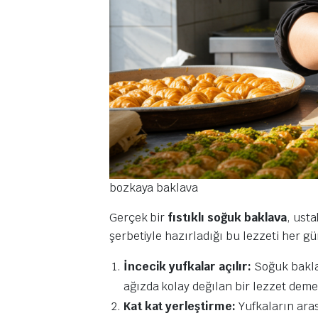
bozkaya baklava
Gerçek bir
fıstıklı soğuk baklava
, usta
şerbetiyle hazırladığı bu lezzeti her g
İncecik yufkalar açılır:
Soğuk baklav
ağızda kolay değılan bir lezzet deme
Kat kat yerleştirme:
Yufkaların arası