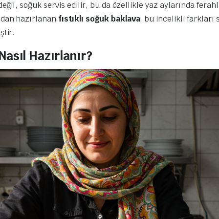
eğil, soğuk servis edilir, bu da özellikle yaz aylarında ferahl
ından hazırlanan
fıstıklı soğuk baklava
, bu incelikli farklar
ştir.
Nasıl Hazırlanır?