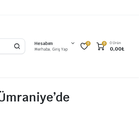
0 Ürün
Hesabım
0
0
0,00
₺
Merhaba, Giriş Yap
 Ümraniye’de