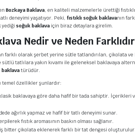
ren
Bozkaya Baklava
, en kaliteli malzemelerle ürettiği fıstı
atlı deneyimi yaşatıyor. Peki,
fıstıklı soğuk baklava
nın far
 yediği
soğuk baklava
için biraz detaylara girelim.
aklava Nedir ve Neden Farklıdır
 farklı olarak şerbet yerine sütle tatlandırılan, çikolata ve b
ve sütlü tatlılara yakın kıvamı ile geleneksel baklavaya altern
i
baklava
türüdür.
ı temel özellikler şunlardır:
asik baklavaya göre daha hafif bir tada sahiptir. İçerikleri v
idede ağırlık yapmaz ve hafif bir tatlı deneyimi sunar.
erpilerek fıstık aromasının baskın olması sağlanır.
bitter çikolata eklenerek farklı bir tat dengesi oluşturulur