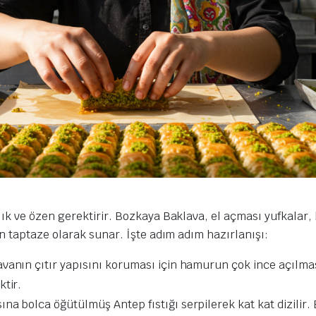
lık ve özen gerektirir. Bozkaya Baklava, el açması yufkalar, bi
ün taptaze olarak sunar. İşte adım adım hazırlanışı:
anın çıtır yapısını koruması için hamurun çok ince açılma
ktir.
na bolca öğütülmüş Antep fıstığı serpilerek kat kat dizilir. Bu