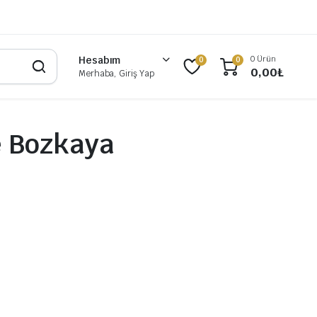
0 Ürün
Hesabım
0
0
0,00
₺
Merhaba, Giriş Yap
e Bozkaya