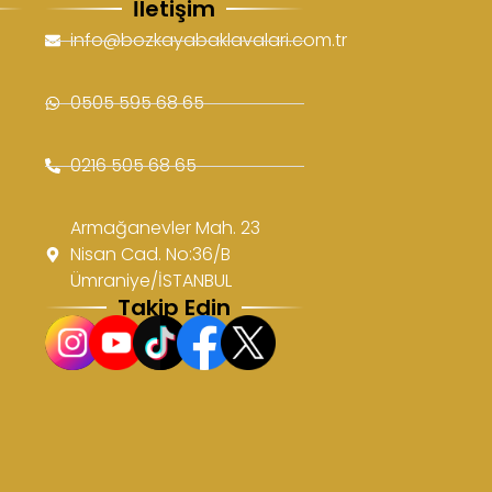
İletişim
info@bozkayabaklavalari.com.tr
0505 595 68 65
0216 505 68 65
Armağanevler Mah. 23
Nisan Cad. No:36/B
Ümraniye/İSTANBUL
Takip Edin