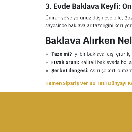
3. Evde Baklava Keyfi: On
Ümraniye’ye yolunuz düşmese bile, Boz
sayesinde baklavalar tazeliğini koruyor
Baklava Alırken Nel
Taze mi?
İyi bir baklava, dışı çıtır i
Fıstık oranı:
Kaliteli baklavada bol an
Şerbet dengesi:
Aşırı şekerli olmama
Hemen Sipariş Ver Bu Tatlı Dünyayı Ke