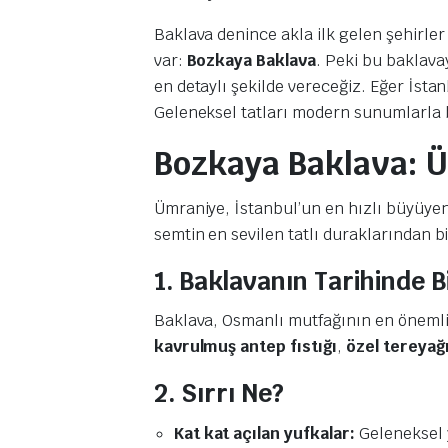
Baklava denince akla ilk gelen şehirler
var:
Bozkaya Baklava
. Peki bu baklavay
en detaylı şekilde vereceğiz. Eğer İsta
Geleneksel tatları modern sunumlarla b
Bozkaya Baklava: Üm
Ümraniye, İstanbul’un en hızlı büyüyen
semtin en sevilen tatlı duraklarından b
1. Baklavanın Tarihinde B
Baklava, Osmanlı mutfağının en önemli 
kavrulmuş antep fıstığı
,
özel tereyağ
2. Sırrı Ne?
Kat kat açılan yufkalar:
Geleneksel 