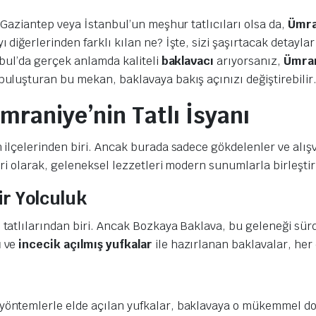
 Gaziantep veya İstanbul’un meşhur tatlıcıları olsa da,
Ümra
ı diğerlerinden farklı kılan ne? İşte, sizi şaşırtacak detaylar
nbul’da gerçek anlamda kaliteli
baklavacı
arıyorsanız,
Ümran
uluşturan bu mekan, baklavaya bakış açınızı değiştirebilir
raniye’nin Tatlı İsyanı
 ilçelerinden biri. Ancak burada sadece gökdelenler ve alış
iri olarak, geleneksel lezzetleri modern sunumlarla birleştir
ir Yolculuk
tatlılarından biri. Ancak Bozkaya Baklava, bu geleneği sür
ı
ve
incecik açılmış yufkalar
ile hazırlanan baklavalar, her 
yöntemlerle elde açılan yufkalar, baklavaya o mükemmel do