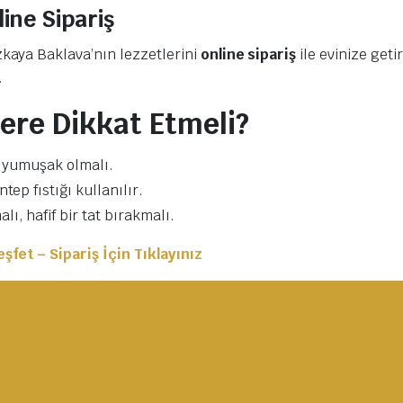
line Sipariş
kaya Baklava’nın lezzetlerini
online sipariş
ile evinize geti
.
ere Dikkat Etmeli?
çi yumuşak olmalı.
tep fıstığı kullanılır.
lı, hafif bir tat bırakmalı.
şfet – Sipariş İçin Tıklayınız