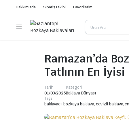
Hakkımızda
Sipariş Takibi
Favorilerim
Ramazan’da Boz
Tatlının En İyisi
Tarih
Kategori
01/03/2025
Baklava Dünyası
Tags
baklavacı
,
bozkaya baklava
,
cevizli baklava
,
en