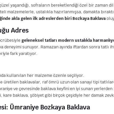
güzel yaşandığı, sofraların bereketlendiği özel bir zaman dil
liteli malzemelerle, ustalıkla hazırlanmışsa, damakta bırakt
inde akla gelen ilk adreslerden biri Bozkaya Baklava
oluy
tuğu Adres
ecrübesiyle
geleneksel tatları modern ustalıkla harmanlıy
va deneyimi sunuyor. Ramazan ayında iftardan sonra tatlı ihti
riyle fark yaratıyor.
nda kullanılan her malzeme özenle seçiliyor.
e üretilen baklavalar, raf ömrü uzun olan sanayi tipi tatlıla
raniye ve çevresinde baklava keyfini en iyi sunan yerlerden bi
zli, kare baklava, şöbiyet gibi birçok çeşidiyle her damak zevk
esi: Ümraniye Bozkaya Baklava