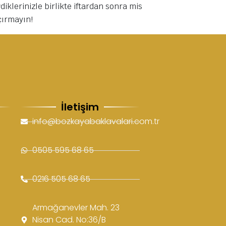
iklerinizle birlikte iftardan sonra mis
çırmayın!
İletişim
info@bozkayabaklavalari.com.tr
0505 595 68 65
0216 505 68 65
Armağanevler Mah. 23
Nisan Cad. No:36/B