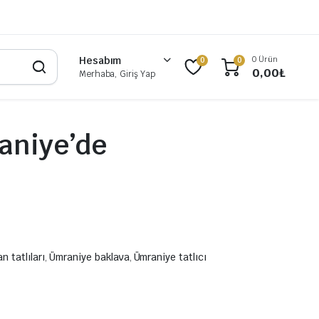
0 Ürün
Hesabım
0
0
0,00
₺
Merhaba, Giriş Yap
aniye’de
 tatlıları
,
Ümraniye baklava
,
Ümraniye tatlıcı