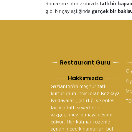
Ramazan sofralarınızda
tatlı bir kap
gibi bir çay eşliğinde
gerçek bir bakla
Restaurant Guru
Giz
Hakkımızda
Kiş
Gaziantep’in meşhur tatlı
Me
kültürünün incisi olan Bozkaya
Baklavaları, çıtırlığı ve enfes
Tük
tadıyla tatlı severlerin
vazgeçilmezi olmaya devam
ediyor. Her katmanı özenle
açılan incecik hamurlar, bol