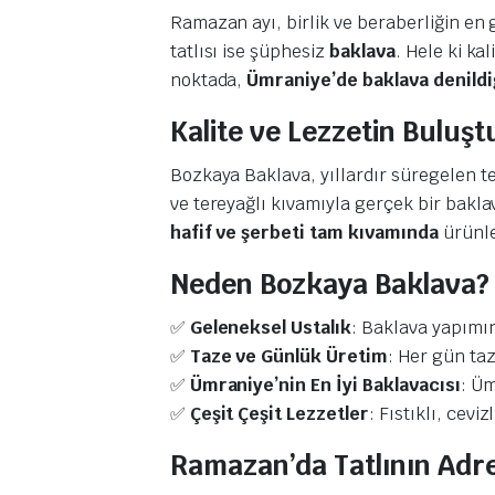
Ramazan ayı, birlik ve beraberliğin en 
tatlısı ise şüphesiz
baklava
. Hele ki ka
noktada,
Ümraniye’de baklava denildiğ
Kalite ve Lezzetin Buluş
Bozkaya Baklava, yıllardır süregelen t
ve tereyağlı kıvamıyla gerçek bir bakla
hafif ve şerbeti tam kıvamında
ürünle
Neden Bozkaya Baklava?
✅
Geleneksel Ustalık
: Baklava yapımı
✅
Taze ve Günlük Üretim
: Her gün taz
✅
Ümraniye’nin En İyi Baklavacısı
: Üm
✅
Çeşit Çeşit Lezzetler
: Fıstıklı, cevi
Ramazan’da Tatlının Adr