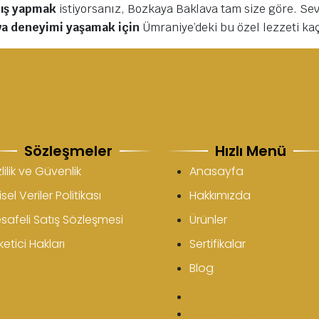
anış yapmak
istiyorsanız, Bozkaya Baklava tam size göre. Sevd
va deneyimi yaşamak için
Ümraniye’deki bu özel lezzeti ka
Sözleşmeler
Hızlı Menü
lilik ve Güvenlik
Anasayfa
isel Veriler Politikası
Hakkımızda
safeli Satış Sözleşmesi
Ürünler
etici Hakları
Sertifikalar
Blog
Anasayfa
Hakkımızda