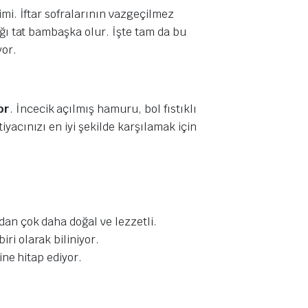
imi. İftar sofralarının vazgeçilmez
ığı tat bambaşka olur. İşte tam da bu
or.
or
. İncecik açılmış hamuru, bol fıstıklı
yacınızı en iyi şekilde karşılamak için
rdan çok daha doğal ve lezzetli.
ri olarak biliniyor.
ine hitap ediyor.