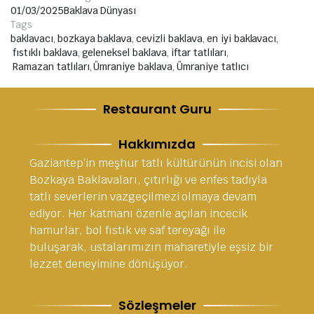
01/03/2025
Baklava Dünyası
Tags
baklavacı
,
bozkaya baklava
,
cevizli baklava
,
en iyi baklavacı
,
fıstıklı baklava
,
geleneksel baklava
,
iftar tatlıları
,
Ramazan tatlıları
,
Ümraniye baklava
,
Ümraniye tatlıcı
Restaurant Guru
Hakkımızda
Gaziantep’in meşhur tatlı kültürünün incisi olan
Bozkaya Baklavaları, çıtırlığı ve enfes tadıyla
tatlı severlerin vazgeçilmezi olmaya devam
ediyor. Her katmanı özenle açılan incecik
hamurlar, bol fıstık ve saf tereyağı ile
buluşarak, ustalarımızın maharetiyle eşsiz bir
lezzet deneyimine dönüşüyor.
Sözleşmeler