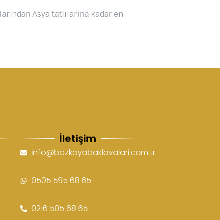
alarından Asya tatlılarına kadar en
İletişim
info@bozkayabaklavalari.com.tr
0505 595 68 65
0216 505 68 65