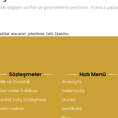
nde değişen tarifler ve geleneklerle şekillenir. Fransız past
tlılar
,
macaron
,
şekerleme
,
tatlı
,
tiramisu
Sözleşmeler
Hızlı Menü
lilik ve Güvenlik
Anasayfa
isel Veriler Politikası
Hakkımızda
safeli Satış Sözleşmesi
Ürünler
etici Hakları
Sertifikalar
Blog