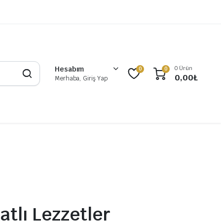
0 Ürün
Hesabım
0
0
0,00
₺
Merhaba, Giriş Yap
atlı Lezzetler