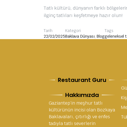
Tatlı kültürü, dünyanın farklı bölgeleri
ilginç tatlıları keşfetmeye hazır olun!
Tarih
Kategori
Tags
22/02/2025
Baklava Dünyası
,
Blog
geleneksel ta
Restaurant Guru
Giz
Hakkımızda
Kiş
Gaziantep’in meşhur tatlı
Me
kültürünün incisi olan Bozkaya
Baklavaları, çıtırlığı ve enfes
Tük
tadıyla tatlı severlerin